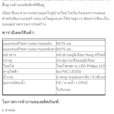
พื้นฐานด้านลอจิสติกส์ที่มีอยู่
เมื่อมาถึงจะสามารถขยายออกไปสู่บ้านใหม่
ไปเป็นวันของการรอคอย
สำหรับทีมงานก่อสร้างขนาดใหญ่และค่าใช้จ่ายสูง
เราต้องการที่จะเป็น
ของอุตสาหกรรมการก่อสร้าง
พารามิเตอร์สินค้า:
แผงแซนด์วิชความหนาของผนัง
50/75 มม
แผงแซนด์วิชความหนาของหลังคา
50/75 มม
หน้าต่าง
หน้าต่างอลูมิเนียม Hung หรือหน้าต่างเ
ประตู
ประตูบานเลื่อนอลูมิเนียม
โคมไฟ
โคมไฟเพดาน LED Phillips 12V
สายไฟฟ้า
ท่อ PVC LESSO
น้ำเจน
มาตรฐานออสเตรเลีย / นิวซีแลนด์ / 
อุปกรณ์ห้องน้ำ
CE / ลายน้ำ / CPUC
ใบรับรอง
โอกาสการทำงานของผลิตภัณฑ์:
1. ย่าแบน