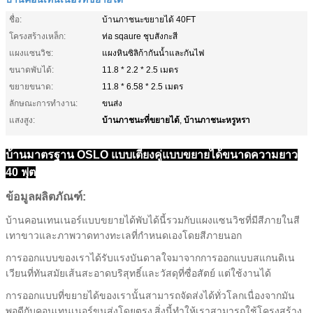
ชื่อ:
บ้านภาชนะขยายได้ 40FT
โครงสร้างเหล็ก:
ท่อ sqaure ชุบสังกะสี
แผงแซนวิช:
แผงหินซิลิก้ากันน้ำและกันไฟ
ขนาดพับได้:
11.8 * 2.2 * 2.5 เมตร
ขยายขนาด:
11.8 * 6.58 * 2.5 เมตร
ลักษณะการทำงาน:
ขนส่ง
บ้านภาชนะที่ขยายได้
บ้านภาชนะหรูหรา
แสงสูง:
,
บ้านมาตรฐาน OSLO แบบเตียงคู่แบบขยายได้ขนาดความยาว
40 ฟุต
ข้อมูลผลิตภัณฑ์:
บ้านคอนเทนเนอร์แบบขยายได้พับได้นี้รวมกับแผงแซนวิชที่มีสีภายในสี
เทาขาวและภาพวาดทางทะเลที่กำหนดเองโดยสีภายนอก
การออกแบบของเราได้รับแรงบันดาลใจมาจากการออกแบบสแกนดิเน
เวียนที่ทันสมัยเส้นสะอาดบริสุทธิ์และวัสดุที่ซื่อสัตย์ แต่ใช้งานได้
การออกแบบที่ขยายได้ของเรานั้นสามารถจัดส่งได้ทั่วโลกเนื่องจากมัน
พอดีกับคอนเทนเนอร์ขนส่งโดยตรง
สิ่งนี้ทำให้เราสามารถใช้โครงสร้าง