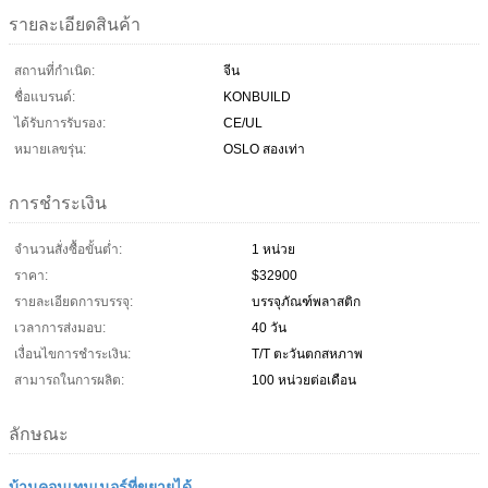
รายละเอียดสินค้า
สถานที่กำเนิด:
จีน
ชื่อแบรนด์:
KONBUILD
ได้รับการรับรอง:
CE/UL
หมายเลขรุ่น:
OSLO สองเท่า
การชำระเงิน
จำนวนสั่งซื้อขั้นต่ำ:
1 หน่วย
ราคา:
$32900
รายละเอียดการบรรจุ:
บรรจุภัณฑ์พลาสติก
เวลาการส่งมอบ:
40 วัน
เงื่อนไขการชำระเงิน:
T/T ตะวันตกสหภาพ
สามารถในการผลิต:
100 หน่วยต่อเดือน
ลักษณะ
บ้านคอนเทนเนอร์ที่ขยายได้