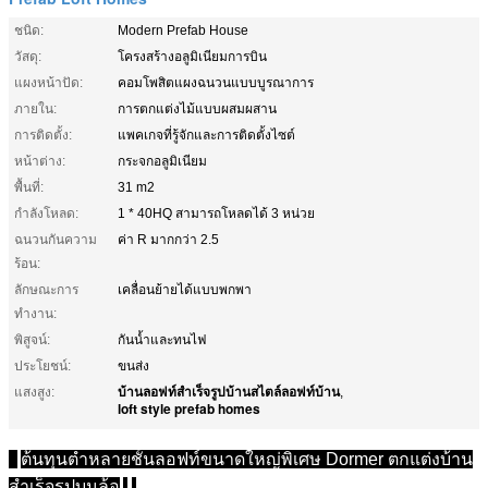
ชนิด:
Modern Prefab House
วัสดุ:
โครงสร้างอลูมิเนียมการบิน
แผงหน้าปัด:
คอมโพสิตแผงฉนวนแบบบูรณาการ
ภายใน:
การตกแต่งไม้แบบผสมผสาน
การติดตั้ง:
แพคเกจที่รู้จักและการติดตั้งไซต์
หน้าต่าง:
กระจกอลูมิเนียม
พื้นที่:
31 m2
กำลังโหลด:
1 * 40HQ สามารถโหลดได้ 3 หน่วย
ฉนวนกันความ
ค่า R มากกว่า 2.5
ร้อน:
ลักษณะการ
เคลื่อนย้ายได้แบบพกพา
ทำงาน:
พิสูจน์:
กันน้ำและทนไฟ
ประโยชน์:
ขนส่ง
บ้านลอฟท์สำเร็จรูปบ้านสไตล์ลอฟท์บ้าน
แสงสูง:
,
loft style prefab homes
ต้นทุนต่ำหลายชั้นลอฟท์ขนาดใหญ่พิเศษ Dormer ตกแต่งบ้าน
สำเร็จรูปบนล้อ