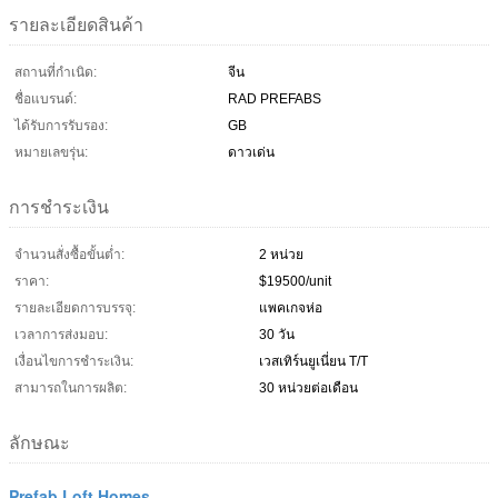
รายละเอียดสินค้า
สถานที่กำเนิด:
จีน
ชื่อแบรนด์:
RAD PREFABS
ได้รับการรับรอง:
GB
หมายเลขรุ่น:
ดาวเด่น
การชำระเงิน
จำนวนสั่งซื้อขั้นต่ำ:
2 หน่วย
ราคา:
$19500/unit
รายละเอียดการบรรจุ:
แพคเกจห่อ
เวลาการส่งมอบ:
30 วัน
เงื่อนไขการชำระเงิน:
เวสเทิร์นยูเนี่ยน T/T
สามารถในการผลิต:
30 หน่วยต่อเดือน
ลักษณะ
Prefab Loft Homes