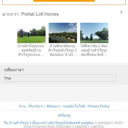
Prefab Loft Homes
มากกว่า
ยชั้นบ้าน
บ้านสำเร็จรูปแบบ
บ้านพักอาศัยแบบ
ไม้สีเทาเข้ม 1 ห้อง
Deluxe P
ป, Dormer
ลอฟท์หรูบ้าน
สำเร็จรูปสำเร็จรูป 1
นอนบ้านสำเร็จรูป
Loft Ho
่ตกแต่ง
สำเร็จรูปแบบแยก
ห้องนอน / บ้านไม้
สองชั้นขนาดเล็กที่
Prefab M
dular บน
ส่วนโครงสร้างอลูมิ
สวยทันสมัย
ทันสมัยบ้าน
House 
้อ
เนียมตกแต่งภายใน
สำเร็จรูป
สำหรับโ
ด้วยไม้
รีสอร
เปลี่ยนภาษา
Thai
บ้าน
|
เกี่ยวกับเรา
|
ติดต่อเรา
|
แผนผังเว็บไซต์
|
Privacy Policy
สก์ท็อปดู
จีน บ้านสำเร็จรูป 2 ชั้นแบบบ้านสำเร็จรูปสไตล์ลอฟท์ supplier.
Copyright © 2019 -
2026 FOSHAN RAD PREFABS COMPANY LIMITED.