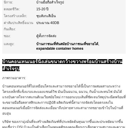
นิกาย:
บ้านมือถือสำเร็จรูป
ตลอดชีวิต:
15-20 ปี
โครงสร้างเหล็ก:
ชุบสังกะสีเย็น
ค่าสัมประสิทธิ์ฉนวน
ประมาณ 40DB
กันเสียง:
ซอง:
ตู้ทั้งการจัดส่ง
บ้านภาชนะที่ทันสมัยบ้านภาชนะที่ขยายได้
แสงสูง:
,
expandable container homes
บ้านคอนเทนเนอร์นั่งเล่นขนาดกว้างขวางพร้อมบ้านสร้างบ้าน
สำเร็จรูป
ภาพรวมอาคาร:
บ้านคอนเทนเนอร์ที่ไม่เหมือนใครและสามารถขยายได้นี้เป็นการผสมผสานระหว่าง
โครงเหล็กที่แข็งแรงและแผงแซนด์วิช มันเป็นฉนวน, ฉนวน, กันน้ำและทนไฟ มันได้
แรงบันดาลใจจากสแกนดิเนเวียสมัยใหม่ การออกแบบเส้นที่ชัดเจนวัสดุประณีตพร้อมที่
จะขยายมือถือคลาสสิกและการปฏิบัติ ผลิตภัณฑ์นี้สามารถจัดส่งโดยตรงลงใน
คอนเทนเนอร์เมื่อมีการจัดส่งและเมื่อมาถึงปลายทางจะสามารถขยายเข้าไปในบ้านที่
อบอุ่น
บริษัท ของเรามุ่งมั่นที่จะสร้างผลิตภัณฑ์ที่ประหยัดต้นทุนมากขึ้นและประหยัดมากขึ้น
ผมเชื่อว่า OSLO จะเป็นตัวเลือกในอุดมคติของคุณเลือกเราเลือกความสบายและความ