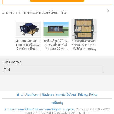
บ้านคอนเทนเนอร์ที่ขยายได้
มากกว่า
 OSLO ที่
Modern Container
เคลื่อนย้ายได้บ้าน
บ้านคอนเทนเนอร์
บ้านคอนเ
้สำหรับ
House นิวซีแลนด์
ภาชนะที่ขยายได้
ขนาด 20 ฟุตแบบ
ออสโลขน
านบ้าน
บ้านเล็ก ๆ ที่ขยาย
ริมทะเล 20 ฟุต
พับได้อาคารแบบ
ฟุตแบบพก
นเนอร์
ได้พร้อมระบบ
OSLO บีชโฮม
พกพา 2 ห้องนอนที่
พกพาส
ูปสำหรับ
พลังงานแสงอาทิตย์
พร้อมระเบียง
ขยายได้
สำหรับย
วกร
แบบกริด
เปลี่ยนภาษา
Thai
บ้าน
|
เกี่ยวกับเรา
|
ติดต่อเรา
|
แผนผังเว็บไซต์
|
Privacy Policy
สก์ท็อปดู
จีน บ้านภาชนะที่ทันสมัยบ้านภาชนะที่หรูหรา supplier.
Copyright © 2019 - 2026
FOSHAN RAD PREFABS COMPANY LIMITED.