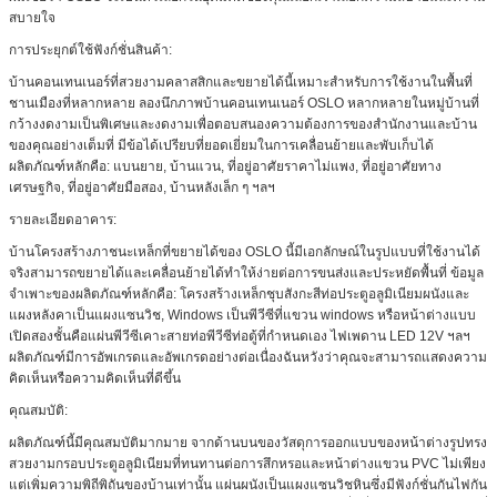
สบายใจ
การประยุกต์ใช้ฟังก์ชั่นสินค้า:
บ้านคอนเทนเนอร์ที่สวยงามคลาสสิกและขยายได้นี้เหมาะสำหรับการใช้งานในพื้นที่
ชานเมืองที่หลากหลาย ลองนึกภาพบ้านคอนเทนเนอร์ OSLO หลากหลายในหมู่บ้านที่
กว้างงดงามเป็นพิเศษและงดงามเพื่อตอบสนองความต้องการของสำนักงานและบ้าน
ของคุณอย่างเต็มที่ มีข้อได้เปรียบที่ยอดเยี่ยมในการเคลื่อนย้ายและพับเก็บได้
ผลิตภัณฑ์หลักคือ: แบนยาย, บ้านแวน, ที่อยู่อาศัยราคาไม่แพง, ที่อยู่อาศัยทาง
เศรษฐกิจ, ที่อยู่อาศัยมือสอง, บ้านหลังเล็ก ๆ ฯลฯ
รายละเอียดอาคาร:
บ้านโครงสร้างภาชนะเหล็กที่ขยายได้ของ OSLO นี้มีเอกลักษณ์ในรูปแบบที่ใช้งานได้
จริงสามารถขยายได้และเคลื่อนย้ายได้ทำให้ง่ายต่อการขนส่งและประหยัดพื้นที่ ข้อมูล
จำเพาะของผลิตภัณฑ์หลักคือ: โครงสร้างเหล็กชุบสังกะสีท่อประตูอลูมิเนียมผนังและ
แผงหลังคาเป็นแผงแซนวิช, Windows เป็นพีวีซีที่แขวน windows หรือหน้าต่างแบบ
เปิดสองชั้นคือแผ่นพีวีซีเคาะสายท่อพีวีซีท่อตู้ที่กำหนดเอง ไฟเพดาน LED 12V ฯลฯ
ผลิตภัณฑ์มีการอัพเกรดและอัพเกรดอย่างต่อเนื่องฉันหวังว่าคุณจะสามารถแสดงความ
คิดเห็นหรือความคิดเห็นที่ดีขึ้น
คุณสมบัติ:
ผลิตภัณฑ์นี้มีคุณสมบัติมากมาย จากด้านบนของวัสดุการออกแบบของหน้าต่างรูปทรง
สวยงามกรอบประตูอลูมิเนียมที่ทนทานต่อการสึกหรอและหน้าต่างแขวน PVC ไม่เพียง
แต่เพิ่มความพิถีพิถันของบ้านเท่านั้น แผ่นผนังเป็นแผงแซนวิชหินซึ่งมีฟังก์ชั่นกันไฟกัน