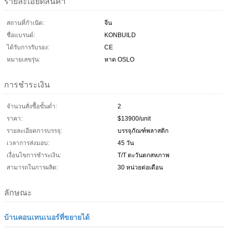
รายละเอียดสินค้า
สถานที่กำเนิด:
จีน
ชื่อแบรนด์:
KONBUILD
ได้รับการรับรอง:
CE
หมายเลขรุ่น:
หาด OSLO
การชำระเงิน
จำนวนสั่งซื้อขั้นต่ำ:
2
ราคา:
$13900/unit
รายละเอียดการบรรจุ:
บรรจุภัณฑ์พลาสติก
เวลาการส่งมอบ:
45 วัน
เงื่อนไขการชำระเงิน:
T/T ตะวันตกสหภาพ
สามารถในการผลิต:
30 หน่วยต่อเดือน
ลักษณะ
บ้านคอนเทนเนอร์ที่ขยายได้