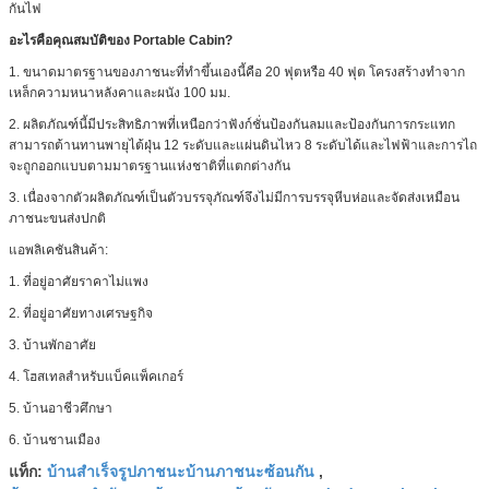
กันไฟ
อะไรคือคุณสมบัติของ Portable Cabin?
1. ขนาดมาตรฐานของภาชนะที่ทำขึ้นเองนี้คือ 20 ฟุตหรือ 40 ฟุต โครงสร้างทำจาก
เหล็กความหนาหลังคาและผนัง 100 มม.
2. ผลิตภัณฑ์นี้มีประสิทธิภาพที่เหนือกว่าฟังก์ชั่นป้องกันลมและป้องกันการกระแทก
สามารถต้านทานพายุไต้ฝุ่น 12 ระดับและแผ่นดินไหว 8 ระดับได้และไฟฟ้าและการไถ
จะถูกออกแบบตามมาตรฐานแห่งชาติที่แตกต่างกัน
3. เนื่องจากตัวผลิตภัณฑ์เป็นตัวบรรจุภัณฑ์จึงไม่มีการบรรจุหีบห่อและจัดส่งเหมือน
ภาชนะขนส่งปกติ
แอพลิเคชันสินค้า:
1. ที่อยู่อาศัยราคาไม่แพง
2. ที่อยู่อาศัยทางเศรษฐกิจ
3. บ้านพักอาศัย
4. โฮสเทลสำหรับแบ็คแพ็คเกอร์
5. บ้านอาชีวศึกษา
6. บ้านชานเมือง
บ้านสำเร็จรูปภาชนะบ้านภาชนะซ้อนกัน
แท็ก:
,