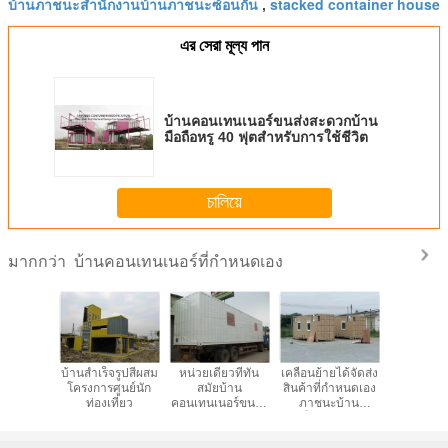
บ้านภาชนะสำนักงานบ้านภาชนะซ้อนกัน
stacked container house
,
এর সেরা মূল্য পান
บ้านคอนเทนเนอร์ขนส่งสะดวกบ้าน
มือถือหรู 40 ฟุตสำหรับการใช้ชีวิต
চালিয়ে
บ้านคอนเทนเนอร์ที่กำหนดเอง
มากกว่า
รจัดส่ง
บ้านสำเร็จรูปสีผสม
หน่วยเดียวที่ทัน
เคลื่อนย้ายได้จัดส่ง
สไตล์ที
นเทนเนอร์
โครงการศูนย์นัก
สมัยบ้าน
สินค้าที่กำหนดเอง
เอกลักษณ์
นพร้อม
ท่องเที่ยว
คอนเทนเนอร์ขนส่ง
ภาชนะบ้าน
Containe
ดาดฟ้า /
แปลงสำหรับหอพัก
เว็บไซต์ค่าย
Complex 
้าพับเก็บ
นักศึกษา
อเมริกาเหนือ
Containe
ด้
มาตรฐาน
Lake H