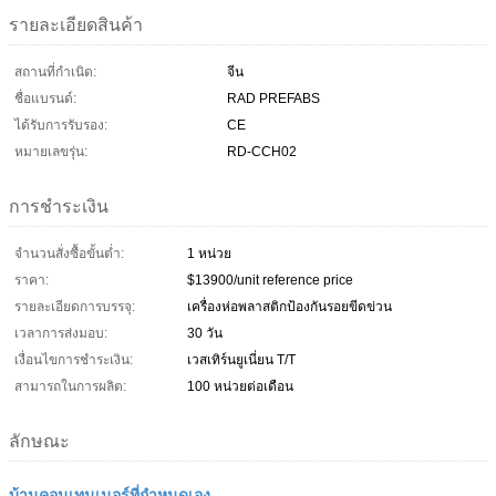
รายละเอียดสินค้า
สถานที่กำเนิด:
จีน
ชื่อแบรนด์:
RAD PREFABS
ได้รับการรับรอง:
CE
หมายเลขรุ่น:
RD-CCH02
การชำระเงิน
จำนวนสั่งซื้อขั้นต่ำ:
1 หน่วย
ราคา:
$13900/unit reference price
รายละเอียดการบรรจุ:
เครื่องห่อพลาสติกป้องกันรอยขีดข่วน
เวลาการส่งมอบ:
30 วัน
เงื่อนไขการชำระเงิน:
เวสเทิร์นยูเนี่ยน T/T
สามารถในการผลิต:
100 หน่วยต่อเดือน
ลักษณะ
บ้านคอนเทนเนอร์ที่กำหนดเอง