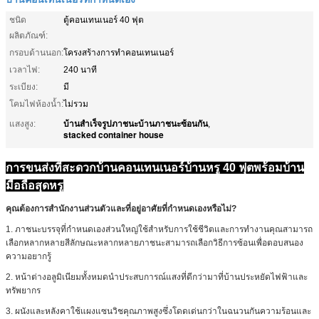
ชนิด
ตู้คอนเทนเนอร์ 40 ฟุต
ผลิตภัณฑ์:
กรอบด้านนอก:
โครงสร้างการทำคอนเทนเนอร์
เวลาไฟ:
240 นาที
ระเบียง:
มี
โคมไฟห้องน้ำ:
ไม่รวม
บ้านสำเร็จรูปภาชนะบ้านภาชนะซ้อนกัน
แสงสูง:
,
stacked container house
การขนส่งที่สะดวกบ้านคอนเทนเนอร์บ้านหรู 40 ฟุตพร้อมบ้าน
มือถือสุดหรู
คุณต้องการสำนักงานส่วนตัวและที่อยู่อาศัยที่กำหนดเองหรือไม่?
1. ภาชนะบรรจุที่กำหนดเองส่วนใหญ่ใช้สำหรับการใช้ชีวิตและการทำงานคุณสามารถ
เลือกหลากหลายสีลักษณะหลากหลายภาชนะสามารถเลือกวิธีการซ้อนเพื่อตอบสนอง
ความอยากรู้
2. หน้าต่างอลูมิเนียมทั้งหมดนำประสบการณ์แสงที่ดีกว่ามาที่บ้านประหยัดไฟฟ้าและ
ทรัพยากร
3. ผนังและหลังคาใช้แผงแซนวิชคุณภาพสูงซึ่งโดดเด่นกว่าในฉนวนกันความร้อนและ