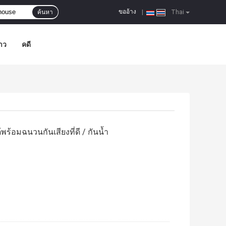
ขออ้าง
ค้นหา
|
Thai
าว
คดี
ร้อมฉนวนกันเสียงที่ดี / กันน้ำ